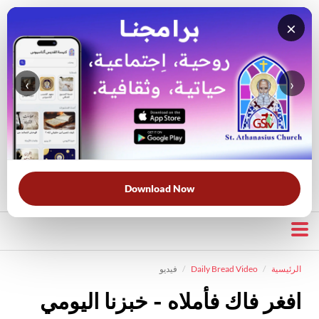
×
‹
›
قناة الراعي الصالح
بحث في الويبسايت
بحث في الكتاب المقدس
الأكثر بحثًا:
خبزنا اليومي
الخلاص
الحرب الروحية
قرأت لك
Download Now
الرئيسية
Daily Bread Video
فيديو
افغر فاك فأملاه - خبزنا اليومي