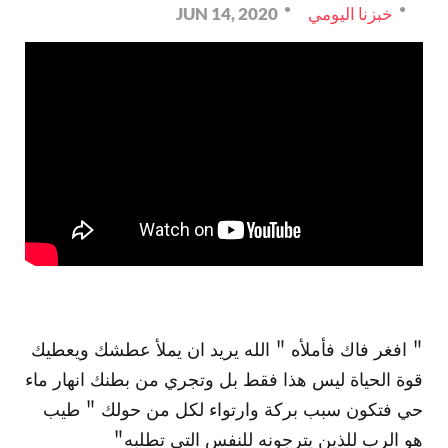
خبزنا اليومي
JUN 14, 2020
" افغر فاك فأملأه " الله يريد ان يملأ عطشك ويعطيك
قوة الحياة ليس هذا فقط بل وتجري من بطنك انهار ماء
حي فتكون سبب بركة وارتواء لكل من حولك " طيب
هو الرب للذين يترجونه للنفس التي تطلبه"