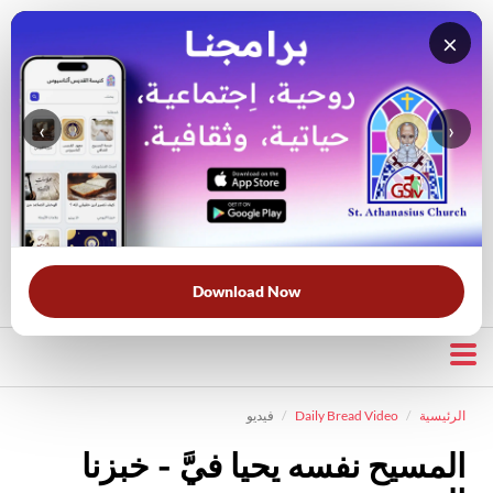
×
‹
›
قناة الراعي الصالح
بحث في الويبسايت
بحث في الكتاب المقدس
الأكثر بحثًا:
خبزنا اليومي
الخلاص
الحرب الروحية
قرأت لك
Download Now
الرئيسية
Daily Bread Video
فيديو
المسيح نفسه يحيا فيَّ - خبزنا