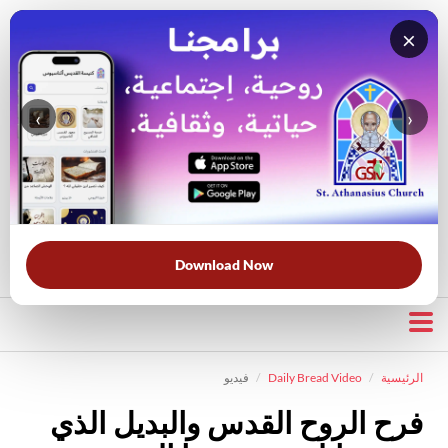
×
‹
›
قناة الراعي الصالح
بحث في الويبسايت
بحث في الكتاب المقدس
الأكثر بحثًا:
خبزنا اليومي
الخلاص
الحرب الروحية
قرأت لك
Download Now
الرئيسية
Daily Bread Video
فيديو
فرح الروح القدس والبديل الذي