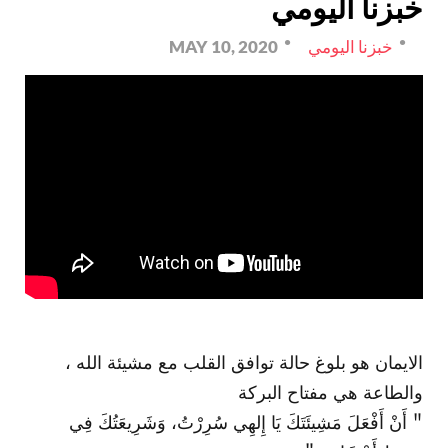
خبزنا اليومي
خبزنا اليومي
MAY 10, 2020
الايمان هو بلوغ حالة توافق القلب مع مشيئة الله ،
والطاعة هي مفتاح البركة
" أَنْ أَفْعَلَ مَشِيئَتَكَ يَا إِلهِي سُرِرْتُ، وَشَرِيعَتُكَ فِي