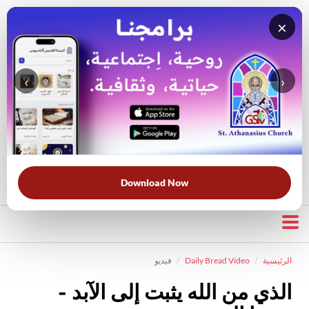
×
‹
›
قناة الراعي الصالح
بحث في الويبسايت
بحث في الكتاب المقدس
الأكثر بحثًا:
خبزنا اليومي
الخلاص
الحرب الروحية
قرأت لك
Download Now
الرئيسية
Daily Bread Video
فيديو
الذي من الله يثبت إلى الآبد -