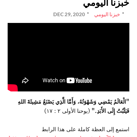
خبزنا اليومي
خبزنا اليومي
DEC 29, 2020
"الْعَالَمُ يَمْضِي وَشَهْوَتُهُ، وَأَمَّا الَّذِي يَصْنَعُ مَشِيئَةَ اللهِ
فَيَثْبُتُ إِلَى الأَبَدِ."
(يوحنا الأولى ٢ : ١٧)
استمع إلى العظة كاملة على هذا الرابط