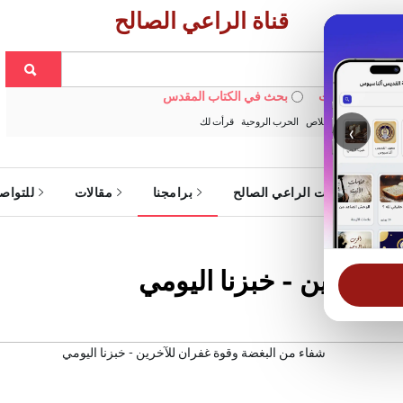
قناة الراعي الصالح
 في الويبسايت
بحث في الكتاب المقدس
:
خبزنا اليومي
الخلاص
الحرب الروحية
قرأت لك
‹
ة
خدمات الراعي الصالح
برامجنا
مقالات
للتواص
للآخرين - خبزنا اليومي