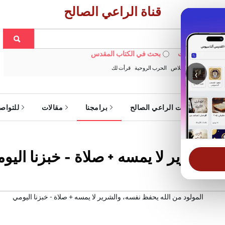
قناة الراعي الصالح
 في الويبسايت
بحث في الكتاب المقدس
:
خبزنا اليومي
الخلاص
الحرب الروحية
قرأت لك
‹
ة
خدمات الراعي الصالح
برامجنا
مقالات
للتواص
والشرير لا يمسه + صلاة - خبزنا اليو