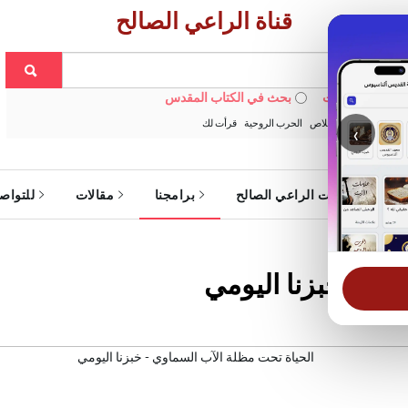
قناة الراعي الصالح
 في الويبسايت
بحث في الكتاب المقدس
:
خبزنا اليومي
الخلاص
الحرب الروحية
قرأت لك
‹
ة
خدمات الراعي الصالح
برامجنا
مقالات
للتواص
وي - خبزنا اليومي