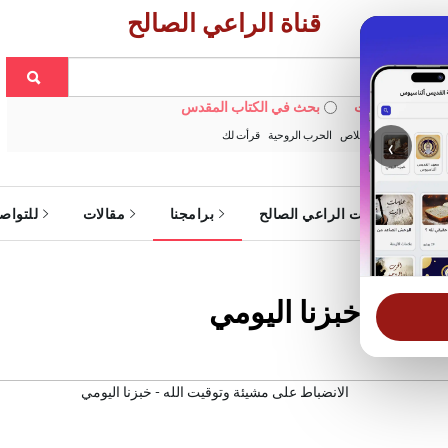
قناة الراعي الصالح
 في الويبسايت
بحث في الكتاب المقدس
:
خبزنا اليومي
الخلاص
الحرب الروحية
قرأت لك
‹
ة
خدمات الراعي الصالح
برامجنا
مقالات
للتواص
لله - خبزنا اليومي