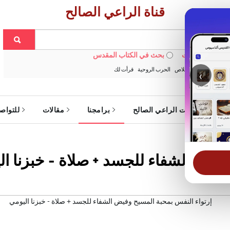
قناة الراعي الصالح
 في الويبسايت
بحث في الكتاب المقدس
:
خبزنا اليومي
الخلاص
الحرب الروحية
قرأت لك
‹
ة
خدمات الراعي الصالح
برامجنا
مقالات
للتواص
وفيض الشفاء للجسد + صلاة - خبزنا ال