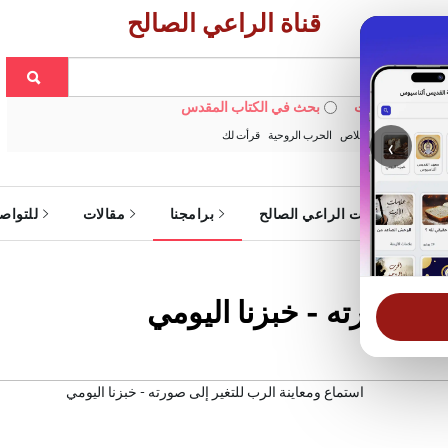
قناة الراعي الصالح
 في الويبسايت
بحث في الكتاب المقدس
:
خبزنا اليومي
الخلاص
الحرب الروحية
قرأت لك
‹
ة
خدمات الراعي الصالح
برامجنا
مقالات
للتواص
إلى صورته - خبزنا اليومي