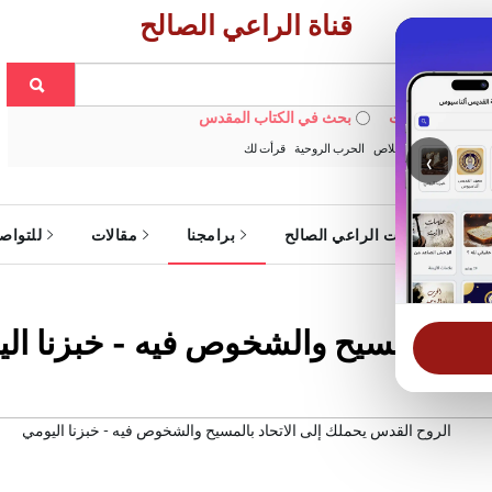
قناة الراعي الصالح
 في الويبسايت
بحث في الكتاب المقدس
:
خبزنا اليومي
الخلاص
الحرب الروحية
قرأت لك
‹
ة
خدمات الراعي الصالح
برامجنا
مقالات
للتواص
حاد بالمسيح والشخوص فيه - خبزنا ال