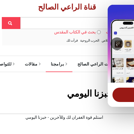
قناة الراعي الصالح
 في الويبسايت
بحث في الكتاب المقدس
:
خبزنا اليومي
الخلاص
الحرب الروحية
قرأت لك
‹
ة
خدمات الراعي الصالح
برامجنا
مقالات
للتواص
ين - خبزنا اليومي