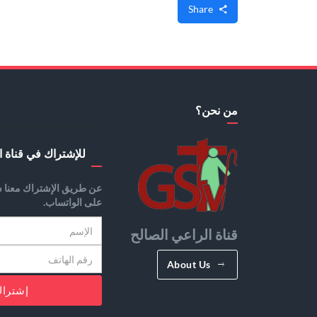
Share
من نحن؟
للإشتراك في قناة ا
عن طريق الإشتراك معنا س
على الواتساب.
قناة الراعي الصالح
About Us
إشترا