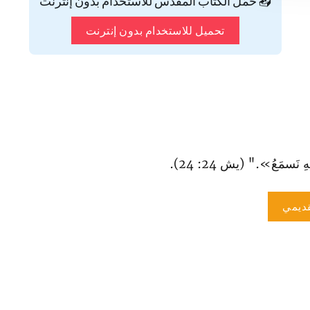
📥 حمّل الكتاب المقدس للاستخدام بدون إنترنت
تحميل للاستخدام بدون إنترنت
نَسمَعُ»." (يش 24: 24).
ديمي