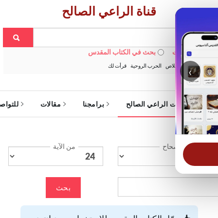
قناة الراعي الصالح
 في الويبسايت
بحث في الكتاب المقدس
:
خبزنا اليومي
الخلاص
الحرب الروحية
قرأت لك
‹
ة
خدمات الراعي الصالح
برامجنا
مقالات
للتواص
الإصحاح
من الآية
بحث