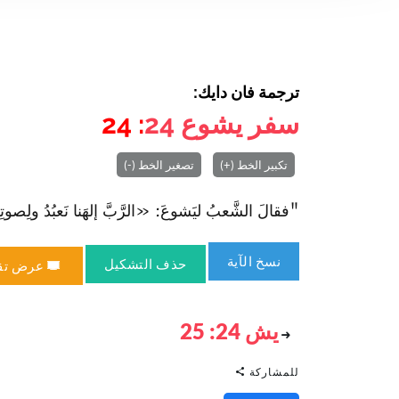
ترجمة فان دايك:
سفر يشوع
24
: 24
تكبير الخط (+)
تصغير الخط (-)
"فقالَ الشَّعبُ ليَشوعَ: «الرَّبَّ إلهَنا نَعبُدُ ولِصوتِهِ 
نسخ الآية
حذف التشكيل
عرض تق
يش 24: 25
للمشاركة