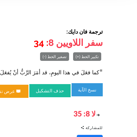
ترجمة فان دايك:
سفر اللاويين
8
: 34
تكبير الخط (+)
تصغير الخط (-)
"كما فعَلَ في هذا اليومِ، قد أمَرَ الرَّبُّ أنْ يُفعَلَ للتَّك
نسخ الآية
حذف التشكيل
عرض تق
لا 8: 35
للمشاركة