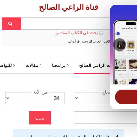
قناة الراعي الصالح
 في الويبسايت
بحث في الكتاب المقدس
:
خبزنا اليومي
الخلاص
الحرب الروحية
قرأت لك
‹
ة
خدمات الراعي الصالح
برامجنا
مقالات
للتواص
الإصحاح
من الآية
بحث