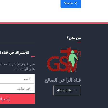
Share
من نحن؟
للإشتراك في قناة ا
عن طريق الإشتراك معنا س
على الواتساب.
قناة الراعي الصالح
About Us
إشترا