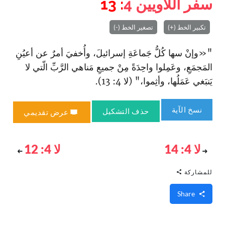
سفر اللاويين
4
: 13
تكبير الخط (+)
تصغير الخط (-)
"«وإنْ سها كُلُّ جَماعَةِ إسرائيلَ، وأُخفيَ أمرٌ عن أعيُنِ
المَجمَعِ، وعَمِلوا واحِدَةً مِنْ جميعِ مَناهي الرَّبِّ الّتي لا
يَنبَغي عَمَلُها، وأثِموا،" (لا 4: 13).
نسخ الآية
حذف التشكيل
عرض تقديمي
لا 4: 14
لا 4: 12
للمشاركة
Share