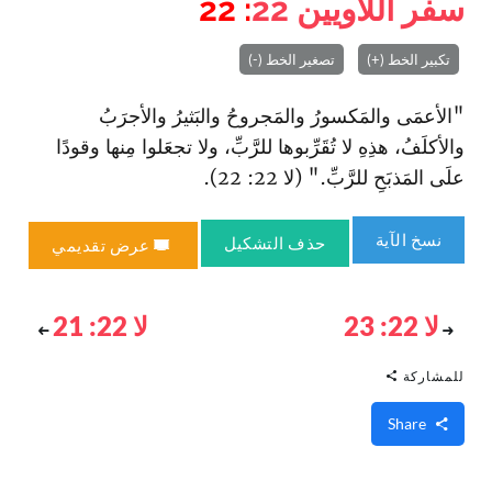
سفر اللاويين
22
: 22
تكبير الخط (+)
تصغير الخط (-)
"الأعمَى والمَكسورُ والمَجروحُ والبَثيرُ والأجرَبُ
والأكلَفُ، هذِهِ لا تُقَرِّبوها للرَّبِّ، ولا تجعَلوا مِنها وقودًا
علَى المَذبَحِ للرَّبِّ." (لا 22: 22).
نسخ الآية
حذف التشكيل
عرض تقديمي
لا 22: 23
لا 22: 21
للمشاركة
Share