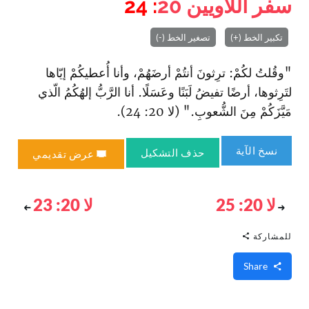
سفر اللاويين
20
: 24
تكبير الخط (+)
تصغير الخط (-)
"وقُلتُ لكُمْ: ترِثونَ أنتُمْ أرضَهُمْ، وأنا أُعطيكُمْ إيّاها
لتَرِثوها، أرضًا تفيضُ لَبَنًا وعَسَلًا. أنا الرَّبُّ إلهُكُمُ الّذي
مَيَّزَكُمْ مِنَ الشُّعوبِ." (لا 20: 24).
نسخ الآية
حذف التشكيل
عرض تقديمي
لا 20: 25
لا 20: 23
للمشاركة
Share