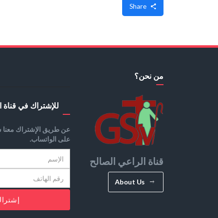
Share
من نحن؟
للإشتراك في قناة ا
عن طريق الإشتراك معنا س
على الواتساب.
قناة الراعي الصالح
About Us
إشترا