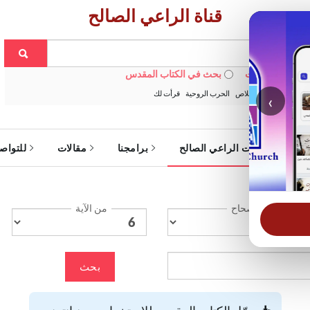
قناة الراعي الصالح
 في الويبسايت
بحث في الكتاب المقدس
:
خبزنا اليومي
الخلاص
الحرب الروحية
قرأت لك
‹
ة
خدمات الراعي الصالح
برامجنا
مقالات
للتواص
الإصحاح
من الآية
بحث