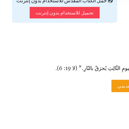
📥 حمّل الكتاب المقدس للاستخدام بدون إنترنت
تحميل للاستخدام بدون إنترنت
الِثِ يُحرَقُ بالنّارِ." (لا 19: 6).
ديمي