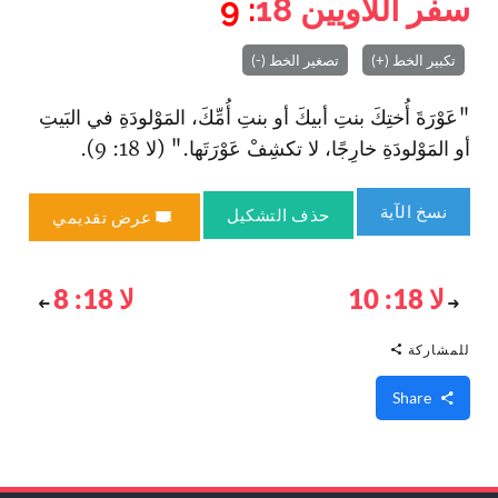
سفر اللاويين
18
: 9
تكبير الخط (+)
تصغير الخط (-)
"عَوْرَةَ أُختِكَ بنتِ أبيكَ أو بنتِ أُمِّكَ، المَوْلودَةِ في البَيتِ
أو المَوْلودَةِ خارِجًا، لا تكشِفْ عَوْرَتَها." (لا 18: 9).
نسخ الآية
حذف التشكيل
عرض تقديمي
لا 18: 10
لا 18: 8
للمشاركة
Share