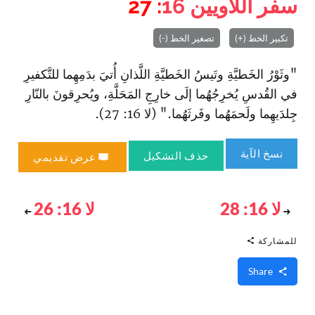
سفر اللاويين
16
: 27
تكبير الخط (+)
تصغير الخط (-)
"وثَوْرُ الخَطيَّةِ وتَيسُ الخَطيَّةِ اللَّذانِ أُتيَ بدَمِهِما للتَّكفيرِ
في القُدسِ يُخرِجُهُما إلَى خارِجِ المَحَلَّةِ، ويُحرِقونَ بالنّارِ
جِلدَيهِما ولَحمَهُما وفَرثَهُما." (لا 16: 27).
نسخ الآية
حذف التشكيل
عرض تقديمي
لا 16: 28
لا 16: 26
للمشاركة
Share