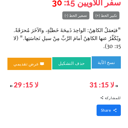
سفر اللاويين
15
: 30
تكبير الخط (+)
تصغير الخط (-)
"فيَعمَلُ الكاهِنُ: الواحِدَ ذَبيحَةَ خَطيَّةٍ، والآخَرَ مُحرَقَةً.
ويُكَفِّرُ عنها الكاهِنُ أمامَ الرَّبِّ مِنْ سيلِ نَجاسَتِها." (لا
15: 30).
نسخ الآية
حذف التشكيل
عرض تقديمي
لا 15: 31
لا 15: 29
للمشاركة
Share