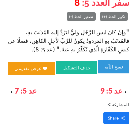
سفر العدد
5
: 8
تكبير الخط (+)
تصغير الخط (-)
"وإنْ كانَ ليس للرَّجُلِ وليٌّ ليَرُدَّ إليهِ المُذنَبَ بهِ،
فالمُذنَبُ بهِ المَردودُ يكونُ للرَّبِّ لأجلِ الكاهِنِ، فضلًا عن
كبشِ الكَفّارَةِ الّذي يُكَفِّرُ بهِ عنهُ." (عد 5: 8).
نسخ الآية
حذف التشكيل
عرض تقديمي
عد 5: 9
عد 5: 7
للمشاركة
Share