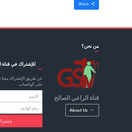
Share
من نحن؟
للإشتراك في قناة ا
عن طريق الإشتراك معنا س
على الواتساب.
قناة الراعي الصالح
About Us
إشترا