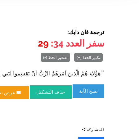
ترجمة فان دايك:
سفر العدد
34
: 29
تكبير الخط (+)
تصغير الخط (-)
"هؤُلاءِ هُمُ الّذينَ أمَرَهُمُ الرَّبُّ أنْ يَقسِموا لبَني
نسخ الآية
حذف التشكيل
عرض تق
للمشاركة