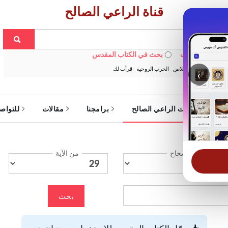
قناة الراعي الصالح
 في الويبسايت
بحث في الكتاب المقدس
:
خبزنا اليومي
الخلاص
الحرب الروحية
قرأت لك
‹
ة
خدمات الراعي الصالح
برامجنا
مقالات
للتواص
الإصحاح
من الآية
بحث