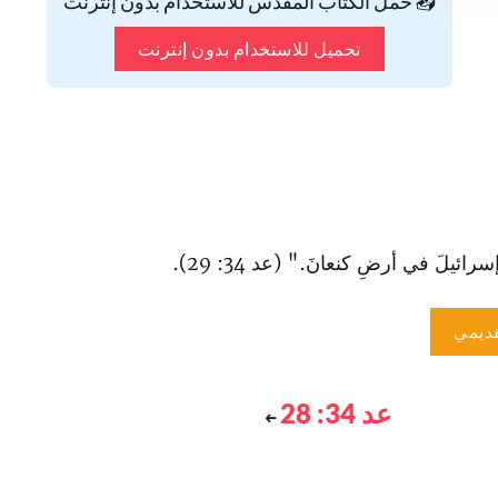
📥 حمّل الكتاب المقدس للاستخدام بدون إنترنت
تحميل للاستخدام بدون إنترنت
 إسرائيلَ في أرضِ كنعانَ." (عد 34: 29).
ديمي
عد 34: 28