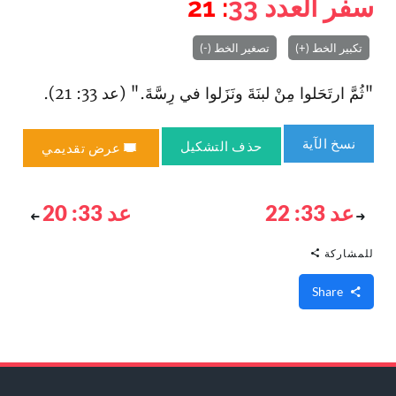
سفر العدد
33
: 21
تكبير الخط (+)
تصغير الخط (-)
"ثُمَّ ارتَحَلوا مِنْ لبنَةَ ونَزَلوا في رِسَّةَ." (عد 33: 21).
نسخ الآية
حذف التشكيل
عرض تقديمي
عد 33: 22
عد 33: 20
للمشاركة
Share