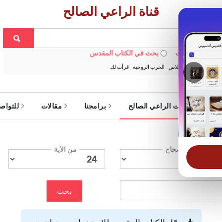
قناة الراعي الصالح
 في الويبسايت
بحث في الكتاب المقدس
:
خبزنا اليومي
الخلاص
الحرب الروحية
قرأت لك
‹
ة
خدمات الراعي الصالح
برامجنا
مقالات
للتواص
الإصحاح
من الآية
بحث