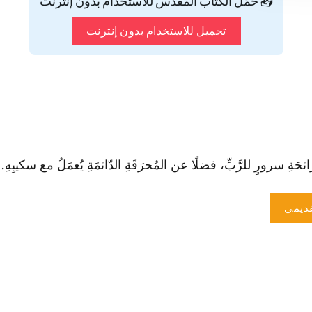
📥 حمّل الكتاب المقدس للاستخدام بدون إنترنت
تحميل للاستخدام بدون إنترنت
َةِ سرورٍ للرَّبِّ، فضلًا عن المُحرَقَةِ الدّائمَةِ يُعمَلُ مع سكيبِهِ." (عد 
ديمي