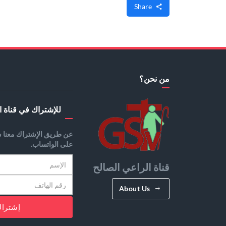
Share
من نحن؟
للإشتراك في قناة ا
عن طريق الإشتراك معنا س
على الواتساب.
قناة الراعي الصالح
About Us
إشترا