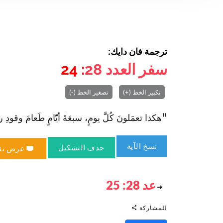
ترجمة فان دايك:
سفر العدد
28
: 24
تكبير الخط (+)
تصغير الخط (-)
"هكذا تعمَلونَ كُلَّ يومٍ، سبعَةَ أيّامٍ طَعامَ وقودِ رائح
نسخ الآية
حذف التشكيل
عرض تق
عد 28: 25
للمشاركة