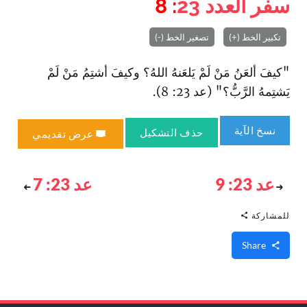
سفر العدد
23
: 8
تكبير الخط (+)
تصغير الخط (-)
"كيفَ ألعَنُ مَنْ لَمْ يَلعَنهُ اللهُ؟ وكيفَ أشتِمُ مَنْ لَمْ
يَشتِمهُ الرَّبُّ؟" (عد 23: 8).
نسخ الآية
حذف التشكيل
عرض تقديمي
عد 23: 9
عد 23: 7
للمشاركة
Share