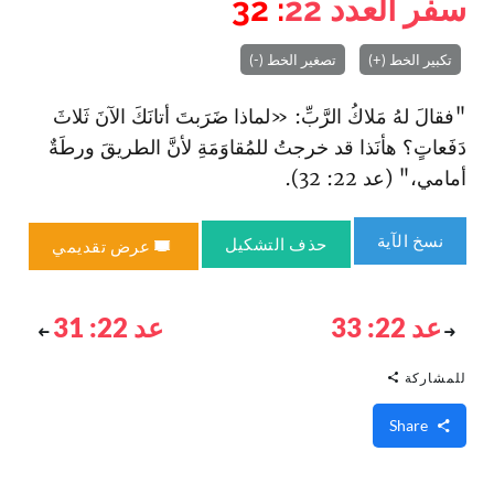
سفر العدد
22
: 32
تكبير الخط (+)
تصغير الخط (-)
"فقالَ لهُ مَلاكُ الرَّبِّ: «لماذا ضَرَبتَ أتانَكَ الآنَ ثَلاثَ
دَفَعاتٍ؟ هأنَذا قد خرجتُ للمُقاوَمَةِ لأنَّ الطريقَ ورطَةٌ
أمامي،" (عد 22: 32).
نسخ الآية
حذف التشكيل
عرض تقديمي
عد 22: 33
عد 22: 31
للمشاركة
Share