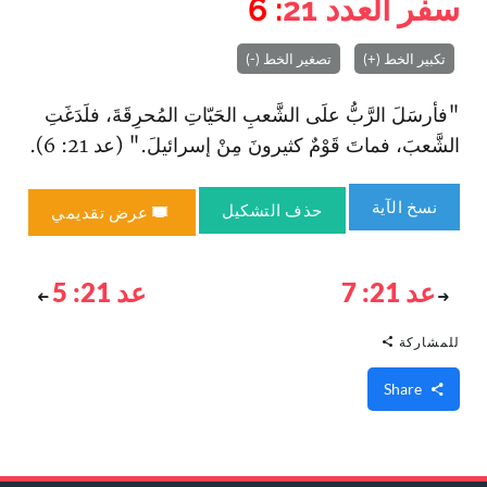
سفر العدد
21
: 6
تكبير الخط (+)
تصغير الخط (-)
"فأرسَلَ الرَّبُّ علَى الشَّعبِ الحَيّاتِ المُحرِقَةَ، فلَدَغَتِ
الشَّعبَ، فماتَ قَوْمٌ كثيرونَ مِنْ إسرائيلَ." (عد 21: 6).
نسخ الآية
حذف التشكيل
عرض تقديمي
عد 21: 7
عد 21: 5
للمشاركة
Share