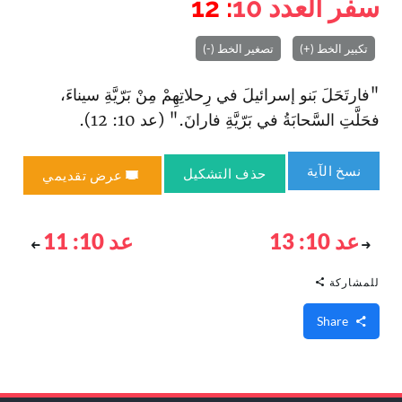
سفر العدد
10
: 12
تكبير الخط (+)
تصغير الخط (-)
"فارتَحَلَ بَنو إسرائيلَ في رِحلاتِهِمْ مِنْ بَرّيَّةِ سيناءَ،
فحَلَّتِ السَّحابَةُ في بَرّيَّةِ فارانَ." (عد 10: 12).
نسخ الآية
حذف التشكيل
عرض تقديمي
عد 10: 13
عد 10: 11
للمشاركة
Share