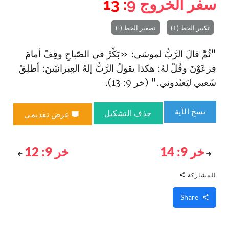
سفر الخروج
9
: 13
تكبير الخط (+)
تصغير الخط (-)
"ثُمَّ قالَ الرَّبُّ لموسَى: «بَكِّرْ في الصّباحِ وقِفْ أمامَ
فِرعَوْنَ وقُلْ لهُ: هكذا يقولُ الرَّبُّ إلهُ العِبرانيّينَ: أطلِقْ
شَعبي ليَعبُدوني." (خر 9: 13).
نسخ الآية
حذف التشكيل
عرض تقديمي
خر 9: 14
خر 9: 12
للمشاركة
Share