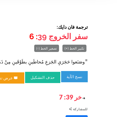
ترجمة فان دايك:
سفر الخروج
39
: 6
تكبير الخط (+)
تصغير الخط (-)
"وصَنَعوا حَجَرَيِ الجَزعِ مُحاطَينِ بطَوْقَينِ مِنْ ذَ
نسخ الآية
حذف التشكيل
عرض تق
خر 39: 7
للمشاركة