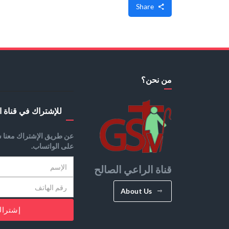
Share
من نحن؟
للإشتراك في قناة ا
عن طريق الإشتراك معنا س
على الواتساب.
قناة الراعي الصالح
About Us
إشترا