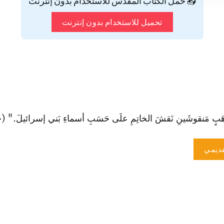
📥 حمّل الكتاب المقدس للاستخدام بدون إنترنت
تحميل للاستخدام بدون إنترنت
هَبٍ مَنقوشَينِ نَقشَ الخاتِمِ علَى حَسَبِ أسماءِ بَني إسرائيلَ." (خر 39: 
ديمي