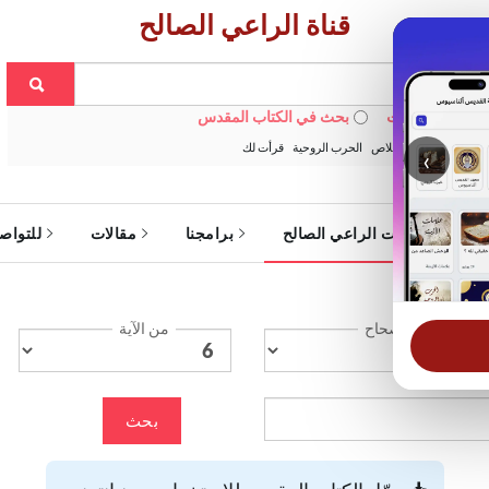
قناة الراعي الصالح
 في الويبسايت
بحث في الكتاب المقدس
:
خبزنا اليومي
الخلاص
الحرب الروحية
قرأت لك
‹
ة
خدمات الراعي الصالح
برامجنا
مقالات
للتواص
الإصحاح
من الآية
بحث