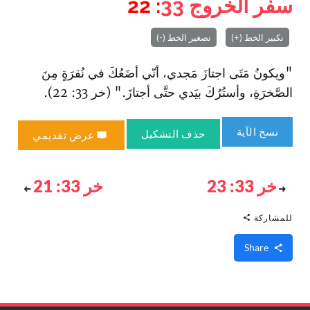
سفر الخروج
33
: 22
تكبير الخط (+)
تصغير الخط (-)
"ويكونُ مَتَى اجتازَ مَجدي، أنّي أضَعُكَ في نُقرَةٍ مِنَ
الصَّخرَةِ، وأستُرُكَ بيَدي حتَّى أجتازَ." (خر 33: 22).
نسخ الآية
حذف التشكيل
عرض تقديمي
خر 33: 23
خر 33: 21
للمشاركة
Share