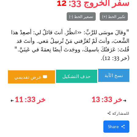
سفر الخروج
33
: 12
تكبير الخط (+)
تصغير الخط (-)
"وقالَ موسَى للرَّبِّ: «انظُرْ. أنتَ قائلٌ لي: أصعِدْ هذا
الشَّعبَ، وأنتَ لَمْ تُعَرِّفني مَنْ تُرسِلُ مَعي. وأنتَ قد
قُلتَ: عَرَفتُكَ باسمِكَ، ووجَدتَ أيضًا نِعمَةً في عَينَيَّ."
(خر 33: 12).
نسخ الآية
حذف التشكيل
عرض تقديمي
خر 33: 13
خر 33: 11
للمشاركة
Share