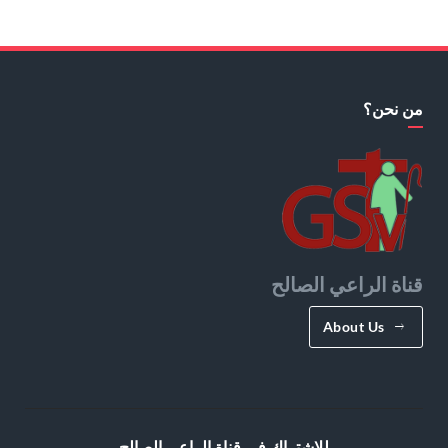
من نحن؟
قناة الراعي الصالح
About Us
للإشتراك في قناة الراعي الصالح