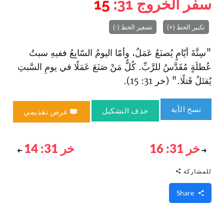
سفر الخروج
31
: 15
تكبير الخط (+)
تصغير الخط (-)
"سِتَّةَ أيّامٍ يُصنَعُ عَمَلٌ، وأمّا اليومُ السّابِعُ ففيهِ سبتُ
عُطلَةٍ مُقَدَّسٌ للرَّبِّ. كُلُّ مَنْ صَنَعَ عَمَلًا في يومِ السَّبتِ
يُقتَلُ قَتلًا." (خر 31: 15).
نسخ الآية
حذف التشكيل
عرض تقديمي
خر 31: 16
خر 31: 14
للمشاركة
Share