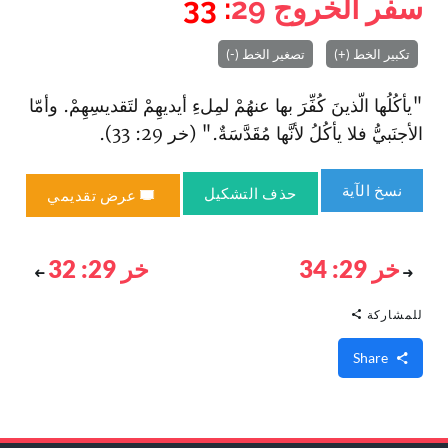
سفر الخروج
29
: 33
تكبير الخط (+)
تصغير الخط (-)
"يأكُلُها الّذينَ كُفِّرَ بها عنهُمْ لمِلءِ أيديهِمْ لتَقديسِهِمْ. وأمّا
الأجنَبيُّ فلا يأكُلُ لأنَّها مُقَدَّسَةٌ." (خر 29: 33).
نسخ الآية
حذف التشكيل
عرض تقديمي
خر 29: 34
خر 29: 32
للمشاركة
Share