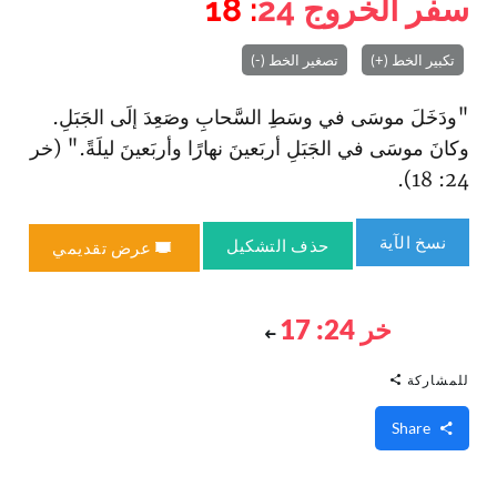
سفر الخروج
24
: 18
تكبير الخط (+)
تصغير الخط (-)
"ودَخَلَ موسَى في وسَطِ السَّحابِ وصَعِدَ إلَى الجَبَلِ.
وكانَ موسَى في الجَبَلِ أربَعينَ نهارًا وأربَعينَ ليلَةً." (خر
24: 18).
نسخ الآية
حذف التشكيل
عرض تقديمي
خر 24: 17
للمشاركة
Share