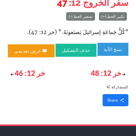
سفر الخروج
12
: 47
تكبير الخط (+)
تصغير الخط (-)
"كُلُّ جَماعَةِ إسرائيلَ يَصنَعونَهُ." (خر 12: 47).
نسخ الآية
حذف التشكيل
عرض تقديمي
خر 12: 48
خر 12: 46
للمشاركة
Share