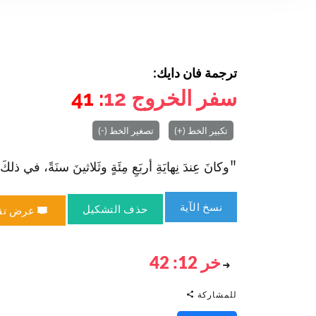
ترجمة فان دايك:
سفر الخروج
12
: 41
تكبير الخط (+)
تصغير الخط (-)
"وكانَ عِندَ نِهايَةِ أربَعِ مِئَةٍ وثَلاثينَ سنَةً، في ذلكَ 
نسخ الآية
حذف التشكيل
عرض تق
خر 12: 42
للمشاركة