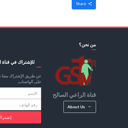
Share
من نحن؟
للإشتراك في قناة ا
عن طريق الإشتراك معنا س
على الواتساب.
قناة الراعي الصالح
About Us
إشترا