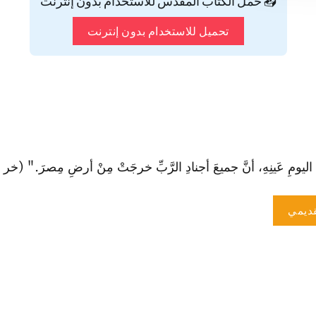
📥 حمّل الكتاب المقدس للاستخدام بدون إنترنت
تحميل للاستخدام بدون إنترنت
اليومِ عَينِهِ، أنَّ جميعَ أجنادِ الرَّبِّ خرجَتْ مِنْ أرضِ مِصرَ." (خر 12: 41).
ديمي