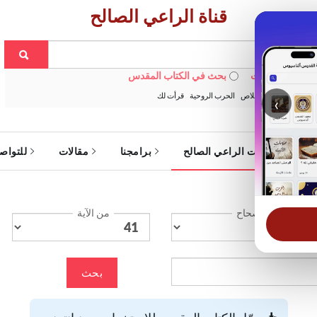
قناة الراعي الصالح
 في الويبسايت
بحث في الكتاب المقدس
:
خبزنا اليومي
الخلاص
الحرب الروحية
قرأت لك
‹
ة
خدمات الراعي الصالح
برامجنا
مقالات
للتواص
الإصحاح
من الآية
بحث