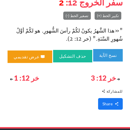
سفر الخروج
12
: 2
تكبير الخط (+)
تصغير الخط (-)
"«هذا الشَّهرُ يكونُ لكُمْ رأسَ الشُّهورِ. هو لكُمْ أوَّلُ
شُهورِ السَّنَةِ." (خر 12: 2).
نسخ الآية
حذف التشكيل
عرض تقديمي
خر 12: 3
خر 12: 1
للمشاركة
Share