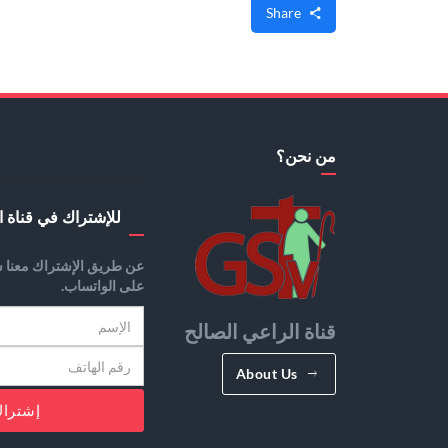
Share
من نحن؟
للإشتراك في قناة ا
عن طريق الإشتراك معنا س
على الواتساب.
قناة الراعي الصالح
About Us
إشترا