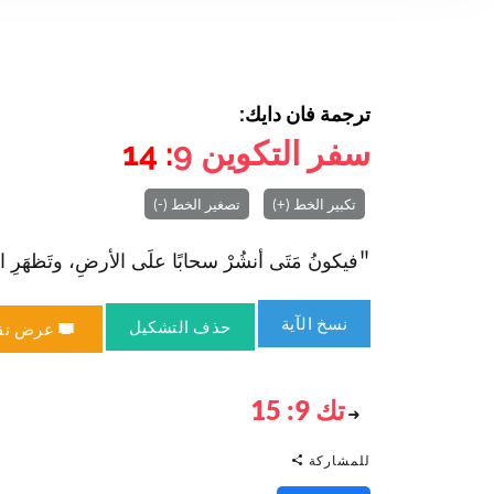
ترجمة فان دايك:
سفر التكوين
9
: 14
تكبير الخط (+)
تصغير الخط (-)
"فيكونُ مَتَى أنشُرْ سحابًا علَى الأرضِ، وتَظهَرِ القَ
نسخ الآية
حذف التشكيل
عرض تق
تك 9: 15
للمشاركة