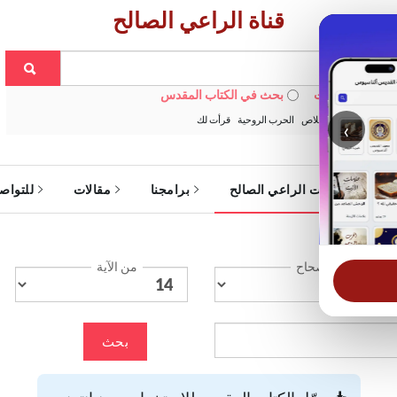
قناة الراعي الصالح
 في الويبسايت
بحث في الكتاب المقدس
:
خبزنا اليومي
الخلاص
الحرب الروحية
قرأت لك
‹
ة
خدمات الراعي الصالح
برامجنا
مقالات
للتواص
الإصحاح
من الآية
بحث