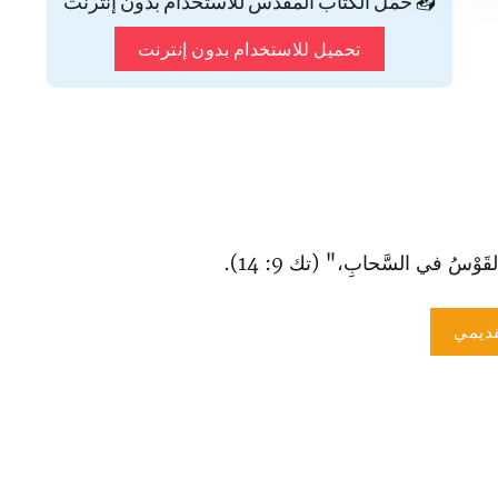
📥 حمّل الكتاب المقدس للاستخدام بدون إنترنت
تحميل للاستخدام بدون إنترنت
وْسُ في السَّحابِ،" (تك 9: 14).
ديمي