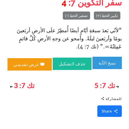
سفر التكوين
7
: 4
تكبير الخط (+)
تصغير الخط (-)
"لأنّي بَعدَ سبعَةِ أيّامٍ أيضًا أُمطِرُ علَى الأرضِ أربَعينَ
يومًا وأربَعينَ ليلَةً. وأمحو عن وجهِ الأرضِ كُلَّ قائمٍ
عَمِلتُهُ»." (تك 7: 4).
نسخ الآية
حذف التشكيل
عرض تقديمي
تك 7: 5
تك 7: 3
للمشاركة
Share