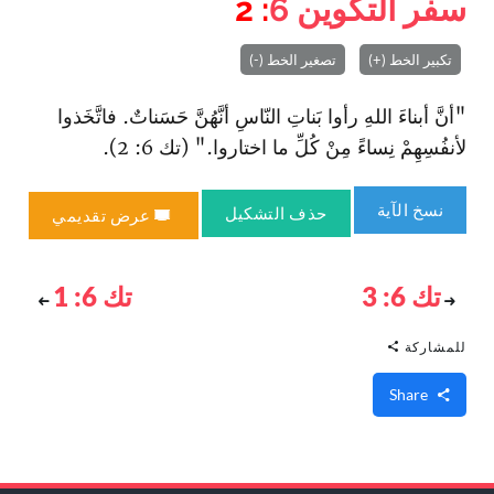
سفر التكوين
6
: 2
تكبير الخط (+)
تصغير الخط (-)
"أنَّ أبناءَ اللهِ رأوا بَناتِ النّاسِ أنَّهُنَّ حَسَناتٌ. فاتَّخَذوا
لأنفُسِهِمْ نِساءً مِنْ كُلِّ ما اختاروا." (تك 6: 2).
نسخ الآية
حذف التشكيل
عرض تقديمي
تك 6: 3
تك 6: 1
للمشاركة
Share