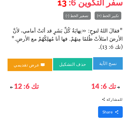
سفر التكوين
6
: 13
تكبير الخط (+)
تصغير الخط (-)
"فقالَ اللهُ لنوحٍ: «نِهايَةُ كُلِّ بَشَرٍ قد أتَتْ أمامي، لأنَّ
الأرضَ امتَلأتْ ظُلمًا مِنهُمْ. فها أنا مُهلِكُهُمْ مع الأرضِ."
(تك 6: 13).
نسخ الآية
حذف التشكيل
عرض تقديمي
تك 6: 14
تك 6: 12
للمشاركة
Share