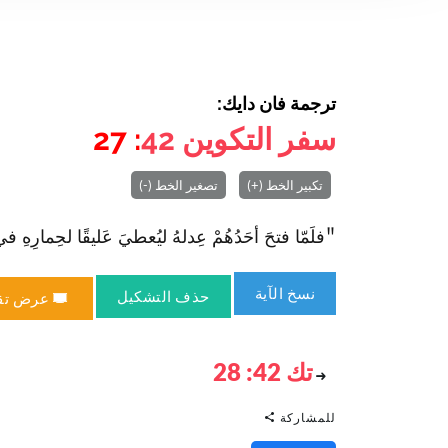
ترجمة فان دايك:
سفر التكوين
42
: 27
تكبير الخط (+)
تصغير الخط (-)
"فلَمّا فتحَ أحَدُهُمْ عِدلهُ ليُعطيَ عَليقًا لحِمارِهِ في 
نسخ الآية
حذف التشكيل
عرض تق
تك 42: 28
للمشاركة