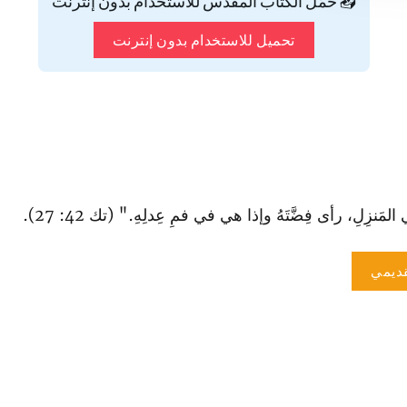
📥 حمّل الكتاب المقدس للاستخدام بدون إنترنت
تحميل للاستخدام بدون إنترنت
المَنزِلِ، رأى فِضَّتَهُ وإذا هي في فمِ عِدلِهِ." (تك 42: 27).
ديمي