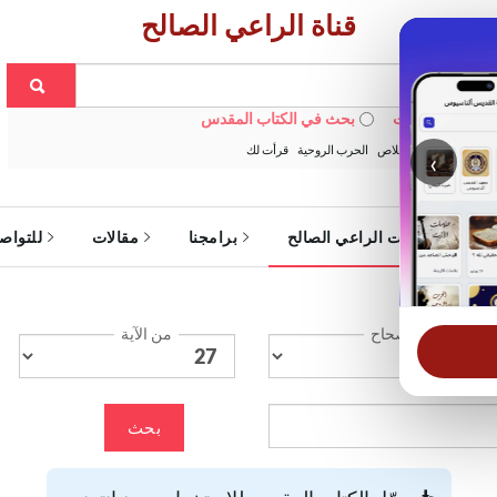
قناة الراعي الصالح
 في الويبسايت
بحث في الكتاب المقدس
:
خبزنا اليومي
الخلاص
الحرب الروحية
قرأت لك
‹
ة
خدمات الراعي الصالح
برامجنا
مقالات
للتواص
الإصحاح
من الآية
بحث