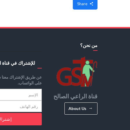
Share
من نحن؟
للإشتراك في قناة ا
عن طريق الإشتراك معنا س
على الواتساب.
قناة الراعي الصالح
About Us
إشترا