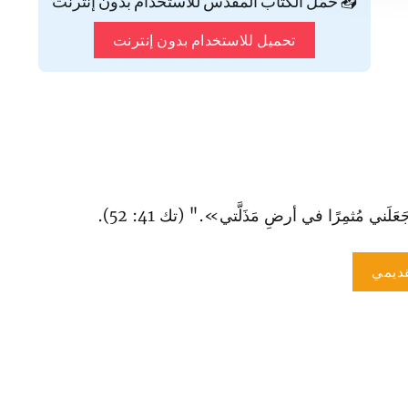
📥 حمّل الكتاب المقدس للاستخدام بدون إنترنت
تحميل للاستخدام بدون إنترنت
َني مُثمِرًا في أرضِ مَذَلَّتي»." (تك 41: 52).
ديمي