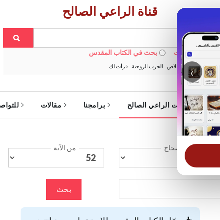
قناة الراعي الصالح
 في الويبسايت
بحث في الكتاب المقدس
:
خبزنا اليومي
الخلاص
الحرب الروحية
قرأت لك
‹
ة
خدمات الراعي الصالح
برامجنا
مقالات
للتواص
الإصحاح
من الآية
بحث