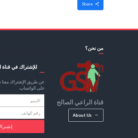
Share
من نحن؟
للإشتراك في قناة ا
عن طريق الإشتراك معنا س
على الواتساب.
قناة الراعي الصالح
About Us
إشترا