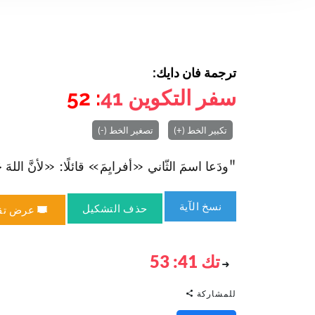
ترجمة فان دايك:
سفر التكوين
41
: 52
تكبير الخط (+)
تصغير الخط (-)
"ودَعا اسمَ الثّاني «أفرايِمَ» قائلًا: «لأنَّ اللهَ جَعَل
نسخ الآية
حذف التشكيل
عرض تق
تك 41: 53
للمشاركة