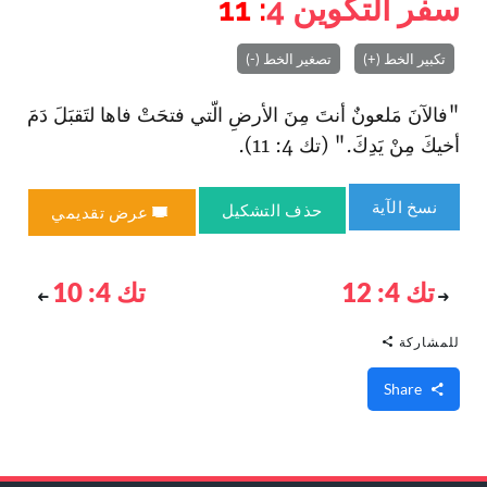
سفر التكوين
4
: 11
تكبير الخط (+)
تصغير الخط (-)
"فالآنَ مَلعونٌ أنتَ مِنَ الأرضِ الّتي فتحَتْ فاها لتَقبَلَ دَمَ
أخيكَ مِنْ يَدِكَ." (تك 4: 11).
نسخ الآية
حذف التشكيل
عرض تقديمي
تك 4: 12
تك 4: 10
للمشاركة
Share