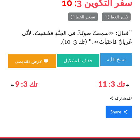
سفر التكوين
3
: 10
تكبير الخط (+)
تصغير الخط (-)
"فقالَ: «سمِعتُ صوتَكَ في الجَنَّةِ فخَشيتُ، لأنّي
عُريانٌ فاختَبأتُ»." (تك 3: 10).
نسخ الآية
حذف التشكيل
عرض تقديمي
تك 3: 11
تك 3: 9
للمشاركة
Share