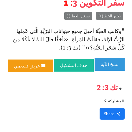
سفر التكوين
3
: 1
تكبير الخط (+)
تصغير الخط (-)
"وكانتِ الحَيَّةُ أحيَلَ جميعِ حَيَواناتِ البَرّيَّةِ الّتي عَمِلها
الرَّبُّ الإلهُ، فقالَتْ للمَرأةِ: «أحَقًّا قالَ اللهُ لا تأكُلا مِنْ
كُلِّ شَجَرِ الجَنَّةِ؟»" (تك 3: 1).
نسخ الآية
حذف التشكيل
عرض تقديمي
تك 3: 2
للمشاركة
Share