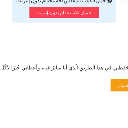
📥 حمّل الكتاب المقدس للاستخدام بدون إنترنت
تحميل للاستخدام بدون إنترنت
فِظَني في هذا الطريقِ الّذي أنا سائرٌ فيهِ، وأعطاني خُبزًا لآكُلَ وثيابًا
ديمي