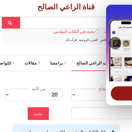
قناة الراعي الصالح
 في الويبسايت
بحث في الكتاب المقدس
:
خبزنا اليومي
الخلاص
الحرب الروحية
قرأت لك
‹
ة
خدمات الراعي الصالح
برامجنا
مقالات
للتواص
الإصحاح
من الآية
بحث