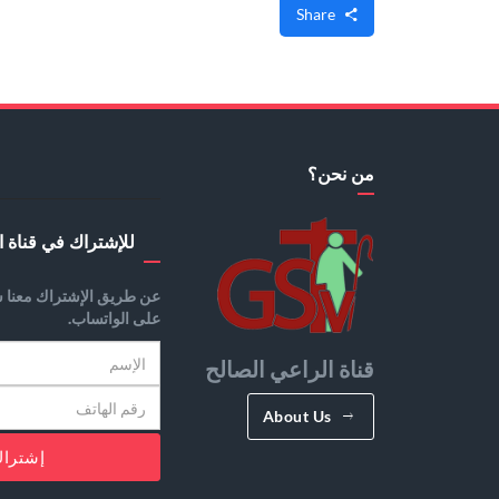
Share
من نحن؟
للإشتراك في قناة ا
عن طريق الإشتراك معنا س
على الواتساب.
قناة الراعي الصالح
About Us
إشترا