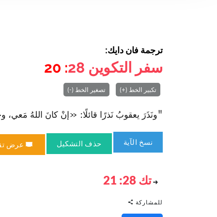
ترجمة فان دايك:
سفر التكوين
28
: 20
تكبير الخط (+)
تصغير الخط (-)
"ونَذَرَ يعقوبُ نَذرًا قائلًا: «إنْ كانَ اللهُ مَعي، وحَ
نسخ الآية
حذف التشكيل
عرض تق
تك 28: 21
للمشاركة